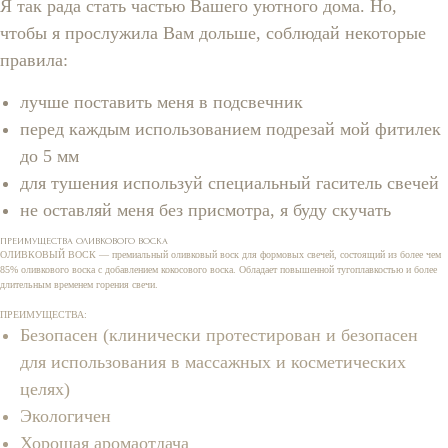
Я так рада стать частью Вашего уютного дома. Но,
чтобы я прослужила Вам дольше, соблюдай некоторые
правила:
лучше поставить меня в подсвечник
перед каждым использованием подрезай мой фитилек
до 5 мм
для тушения используй специальный гаситель свечей
не оставляй меня без присмотра, я буду скучать
ПРЕИМУЩЕСТВА ОЛИВКОВОГО ВОСКА
ОЛИВКОВЫЙ ВОСК — премиальный оливковый воск для формовых свечей, состоящий из более чем
85% оливкового воска с добавлением кокосового воска. Обладает повышенной тугоплавкостью и более
длительным временем горения свечи.
ПРЕИМУЩЕСТВА:
Безопасен (клинически протестирован и безопасен
для использования в массажных и косметических
целях)
Экологичен
Хорошая аромаотдача